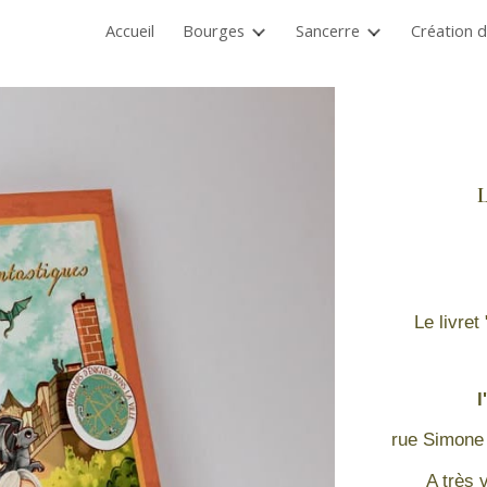
Accueil
Bourges
Sancerre
Création d
ip to main content
Skip to navigat
​Le livre
l
rue Simone 
A très 